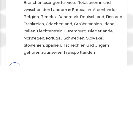
Branchenlösungen für viele Relationen in und
zwischen den Ländern in Europa an: Alpenländer,
Belgien, Benelux, Dänemark, Deutschland, Finnland,
Frankreich, Griechenland, Großbritannien, Irland,
Italien, Liechtenstein, Luxemburg, Niederlande,
Norwegen, Portugal, Schweden, Slowakei,
Slowenien, Spanien, Tschechien und Ungarn
gehören zu unseren Transportländern.
Fragen Sie jetzt an
Fordern Sie jetzt Ihr individuelles Angebot im
Bereich Planentransporte an. Unsere Experten
beraten Sie gerne und gehen auf Ihre Fragen und
spezifischen Wünsche gerne ein.
KONTAKTIEREN SIE UNS