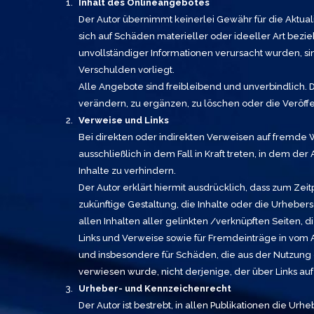
Inhalt des Onlineangebotes
Der Autor übernimmt keinerlei Gewähr für die Aktuali
sich auf Schäden materieller oder ideeller Art bez
unvollständiger Informationen verursacht wurden, sin
Verschulden vorliegt.
Alle Angebote sind freibleibend und unverbindlich.
verändern, zu ergänzen, zu löschen oder die Veröffe
Verweise und Links
Bei direkten oder indirekten Verweisen auf fremde 
ausschließlich in dem Fall in Kraft treten, in dem d
Inhalte zu verhindern.
Der Autor erklärt hiermit ausdrücklich, dass zum Zei
zukünftige Gestaltung, die Inhalte oder die Urhebersc
allen Inhalten aller gelinkten /verknüpften Seiten, 
Links und Verweise sowie für Fremdeinträge in vom Au
und insbesondere für Schäden, die aus der Nutzung o
verwiesen wurde, nicht derjenige, der über Links auf 
Urheber- und Kennzeichenrecht
Der Autor ist bestrebt, in allen Publikationen die 