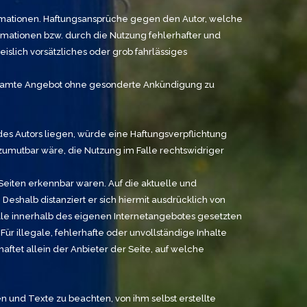
Informationen. Haftungsansprüche gegen den Autor, welche
rmationen bzw. durch die Nutzung fehlerhafter und
islich vorsätzliches oder grob fahrlässiges
s gesamte Angebot ohne gesonderte Ankündigung zu
des Autors liegen, würde eine Haftungsverpflichtung
d zumutbar wäre, die Nutzung im Falle rechtswidriger
 Seiten erkennbar waren. Auf die aktuelle und
 Deshalb distanziert er sich hiermit ausdrücklich von
 alle innerhalb des eigenen Internetangebotes gesetzten
ür illegale, fehlerhafte oder unvollständige Inhalte
ftet allein der Anbieter der Seite, auf welche
 und Texte zu beachten, von ihm selbst erstellte