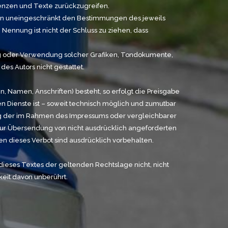
enzen und Texte zurückzugreifen.
gen uneingeschränkt den Bestimmungen des jeweils
ennung ist nicht der Schluss zu ziehen, dass
tigung oder Verwendung solcher Grafiken, Tondokumente,
s Autors nicht gestattet.
, Namen, Anschriften) besteht, so erfolgt die Preisgabe
n Dienste ist – soweit technisch möglich und zumutbar
ng der im Rahmen des Impressums oder vergleichbarer
zur Übersendung von nicht ausdrücklich angeforderten
en dieses Verbot sind ausdrücklich vorbehalten.
 dieses Textes der geltenden Rechtslage nicht, nicht
keit davon unberührt.