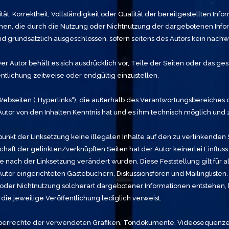
tät, Korrektheit, Vollständigkeit oder Qualität der bereitgestellten 
iehen, die durch die Nutzung oder Nichtnutzung der dargebotenen Info
d grundsätzlich ausgeschlossen, sofern seitens des Autors kein nachwe
 Der Autor behält es sich ausdrücklich vor, Teile der Seiten oder da
ntlichung zeitweise oder endgültig einzustellen.
Webseiten („Hyperlinks“), die außerhalb des Verantwortungsbereiches 
er Autor von den Inhalten Kenntnis hat und es ihm technisch möglich un
tpunkt der Linksetzung keine illegalen Inhalte auf den zu verlinkenden
haft der gelinkten/verknüpften Seiten hat der Autor keinerlei Einfluss.
die nach der Linksetzung verändert wurden. Diese Feststellung gilt für
tor eingerichteten Gästebüchern, Diskussionsforen und Mailinglisten. F
der Nichtnutzung solcherart dargebotener Informationen entstehen, ha
die jeweilige Veröffentlichung lediglich verweist.
Urheberrechte der verwendeten Grafiken, Tondokumente, Videosequenzen