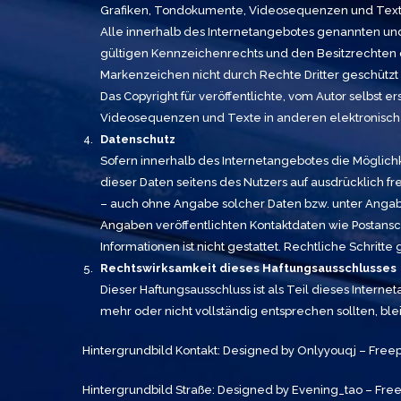
Grafiken, Tondokumente, Videosequenzen und Texte
Alle innerhalb des Internetangebotes genannten un
gültigen Kennzeichenrechts und den Besitzrechten d
Markenzeichen nicht durch Rechte Dritter geschützt 
Das Copyright für veröffentlichte, vom Autor selbst 
Videosequenzen und Texte in anderen elektronischen
Datenschutz
Sofern innerhalb des Internetangebotes die Möglichk
dieser Daten seitens des Nutzers auf ausdrücklich f
– auch ohne Angabe solcher Daten bzw. unter Angab
Angaben veröffentlichten Kontaktdaten wie Postans
Informationen ist nicht gestattet. Rechtliche Schri
Rechtswirksamkeit dieses Haftungsausschlusses
Dieser Haftungsausschluss ist als Teil dieses Inter
mehr oder nicht vollständig entsprechen sollten, ble
Hintergrundbild Kontakt: Designed by Onlyyouqj – Free
Hintergrundbild Straße: Designed by Evening_tao – Fre