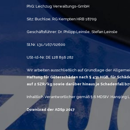
PhG: Lechzug Verwaltungs-GmbH
Sitz: Buchloe, RG Kempten HRB 18709
Geschäftsführer: Dr. Philipp Leinsle, Stefan Leinsle
St.Nr. 131/167/02600
USt-Id-Nr. DE 128 856 282
Wir arbeiten ausschließlich auf Grundlage der Allgem
Haftung für Güterschäden nach § 431 HGB, für Schäd
auf 2 SZR/kg sowie darüber hinaus je Schadenfall bzw
Inhaltlich Verantwortlicher gemäß § 6 MDStV: Hansjörg L
Download der ADSp 2017