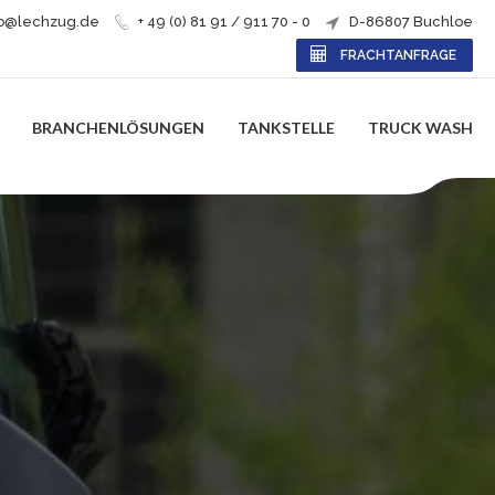
fo@lechzug.de
+ 49 (0) 81 91 / 911 70 - 0
D-86807 Buchloe
FRACHTANFRAGE
BRANCHENLÖSUNGEN
TANKSTELLE
TRUCK WASH