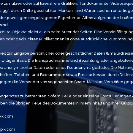
 zu nutzen oder auf lizenzfreie Grafiken, Tondokumente, Videosequ
d ggf. durch Dritte geschützten Marken- und Warenzeichen unterlie
er jeweiligen eingetragenen Eigentümer. Allein aufgrund der bloßen N
sind!
erstellte Objekte bleibt allein beim Autor der Seiten. Eine Vervielfäl
 oder gedruckten Publikationen ist ohne ausdrückliche Zustimmung de
eit zur Eingabe persönlicher oder geschäftlicher Daten (Emailadressen
reiwilliger Basis. Die Inanspruchnahme und Bezahlung aller angebotene
e anonymisierter Daten oder eines Pseudonyms gestattet. Die Nutzu
chriften, Telefon- und Faxnummern sowie Emailadressen durch Dritte 
tte gegen die Versender von sogenannten Spam-Mails bei Verstößen geg
netangebotes zu betrachten. Sofern Teile oder einzelne Formulierungen
iben die übrigen Teile des Dokumentes in ihrem Inhalt und ihrer Gültig
pik.com
epik.com