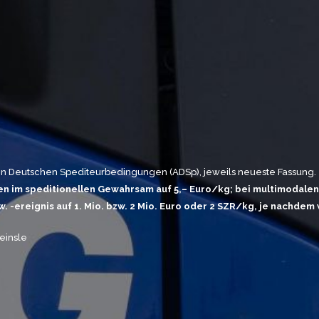
ein Deutschen Spediteurbedingungen (ADSp), jeweils neueste Fassung.
en im speditionellen Gewahrsam auf 5,– Euro/kg; bei multimodale
. -ereignis auf 1. Mio. bzw. 2 Mio. Euro oder 2 SZR/kg, je nachdem
einsle