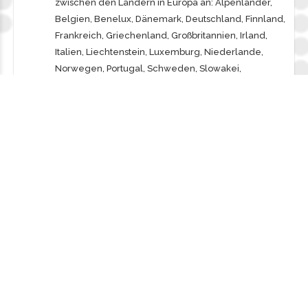
zwischen den Ländern in Europa an: Alpenländer,
Belgien, Benelux, Dänemark, Deutschland, Finnland,
Frankreich, Griechenland, Großbritannien, Irland,
Italien, Liechtenstein, Luxemburg, Niederlande,
Norwegen, Portugal, Schweden, Slowakei,
Slowenien, Spanien, Tschechien und Ungarn
gehören zu unseren Transportländern.
Fragen Sie jetzt an
Fordern Sie jetzt Ihr individuelles Angebot im
Bereich Bautransporte an. Unsere Experten beraten
Sie gerne und gehen auf Ihre Fragen und
spezifischen Wünsche gerne ein.
KONTAKTIEREN SIE UNS