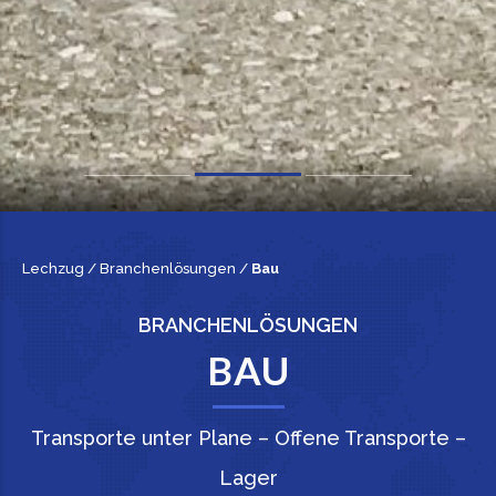
Lechzug
/
Branchenlösungen
/
Bau
BRANCHENLÖSUNGEN
BAU
Transporte unter Plane – Offene Transporte –
Lager