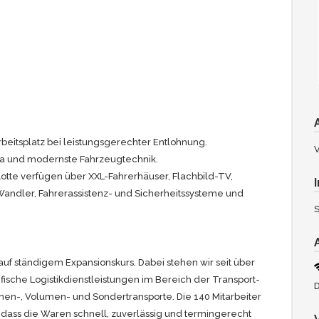
rbeitsplatz bei leistungsgerechter Entlohnung.
V
ma und modernste Fahrzeugtechnik.
otte verfügen über XXL-Fahrerhäuser, Flachbild-TV,
andler, Fahrerassistenz- und Sicherheitssysteme und
S
uf ständigem Expansionskurs. Dabei stehen wir seit über
fische Logistikdienstleistungen im Bereich der Transport-
inen-, Volumen- und Sondertransporte. Die 140 Mitarbeiter
dass die Waren schnell, zuverlässig und termingerecht